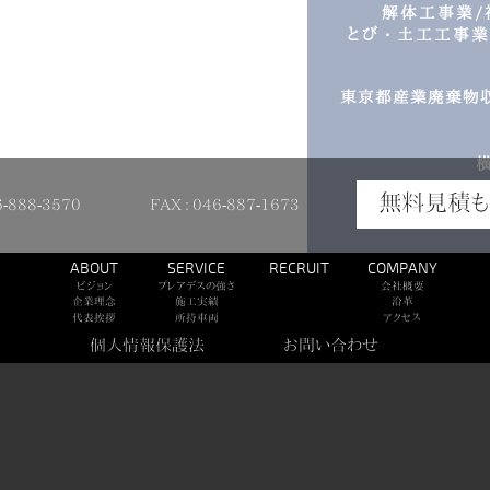
解体工事業/
とび・土工工事業/
東京都産業廃棄物収集
無料見積も
6-888-3570
FAX : 046-887-1673
ABOUT
SERVICE
RECRUIT
COMPANY
ビジョン
プレアデスの強さ
会社概要
企業理念
施工実績
沿革
アクセス
代表挨拶
所持車両
個人情報保護法
お問い合わせ