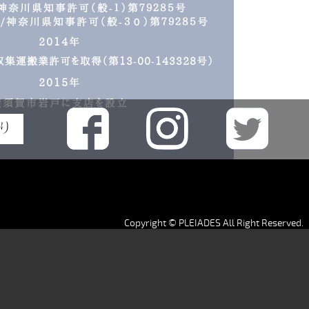
神奈川県知事許可（般-１）第７９２８５号
神奈川県知事許可（般-３０）第７９２８５号
2014年
運搬業許可を取得（第13-00-143328号）
2015年
横須賀市岩戸に支店を設立
り
Copyright © PLEIADES All Right Reserved.