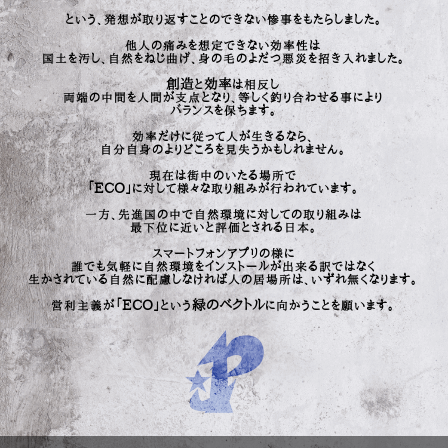
という、発想が取り返すことのできない惨事をもたらしました。
他人の痛みを想定できない効率性は
国土を汚し、自然をねじ曲げ、身の毛のよだつ悪災を招き入れました。
創造
効率
と
は相反し
両端の中間を人間が支点となり、等しく釣り合わせる事により
バランスを保ちます。
効率だけに従って人が生きるなら、
自分自身のよりどころを見失うかもしれません。
現在は街中のいたる場所で
「ECO」
に対して様々な取り組みが行われています。
一方、先進国の中で自然環境に対しての取り組みは
最下位に近いと評価とされる日本。
スマートフォンアプリの様に
誰でも気軽に自然環境をインストールが出来る訳ではなく
生かされている自然に配慮しなければ人の居場所は、いずれ無くなります。
「ECO」
緑のベクトル
営利主義が
という
に向かうことを願います。